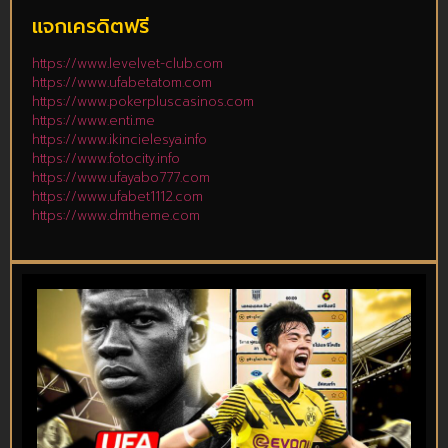
แจกเครดิตฟรี
https://www.levelvet-club.com
https://www.ufabetatom.com
https://www.pokerpluscasinos.com
https://www.enti.me
https://www.ikincielesya.info
https://www.fotocity.info
https://www.ufayabo777.com
https://www.ufabet1112.com
https://www.dmtheme.com