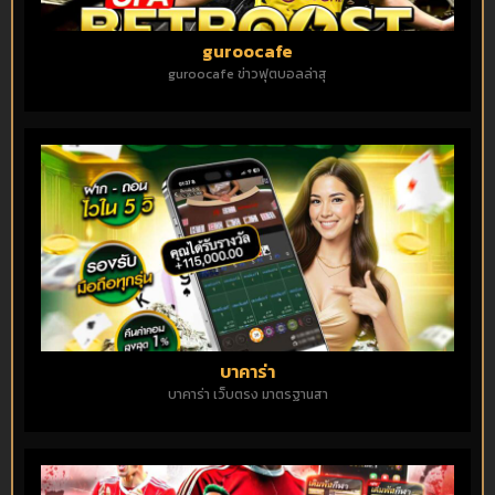
guroocafe
guroocafe ข่าวฟุตบอลล่าสุ
บาคาร่า
บาคาร่า เว็บตรง มาตรฐานสา