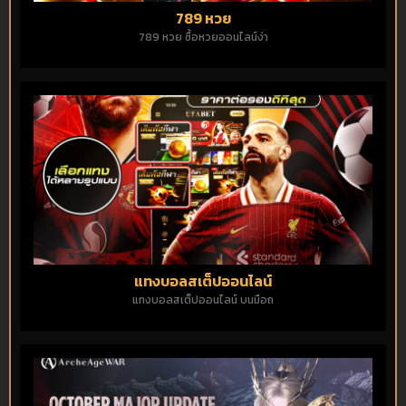
789 หวย
789 หวย ซื้อหวยออนไลน์ง่า
แทงบอลสเต็ปออนไลน์
แทงบอลสเต็ปออนไลน์ บนมือถ