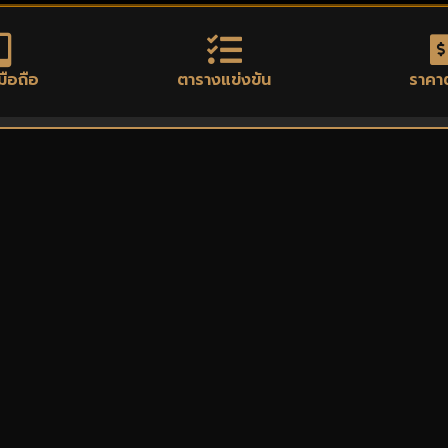
ือถือ
ตารางแข่งขัน
ราคา