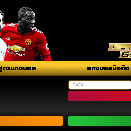
สูตรแทงบอล
แทงบอลมือถือ