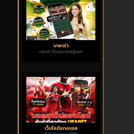
บาคาร่า
บาคาร่า เว็บตรง มาตรฐานสา
เว็บไซต์แทงบอล