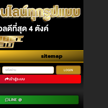
sitemap
LOGIN
เข้าสู่ระบบ
LINE @