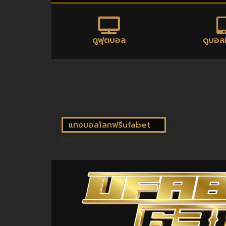
ดูฟุตบอล
ดูบอลม
แทงบอลโลกฟรีufabet