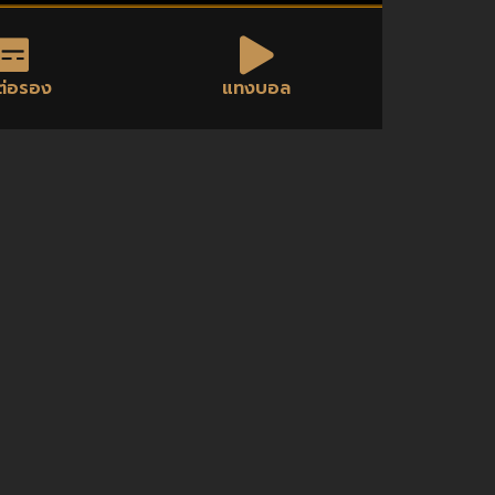
ต่อรอง
แทงบอล