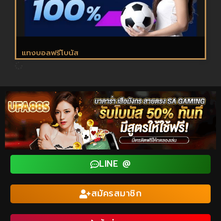
แทงบอลฟรีโบนัส
LINE @
สมัครสมาชิก