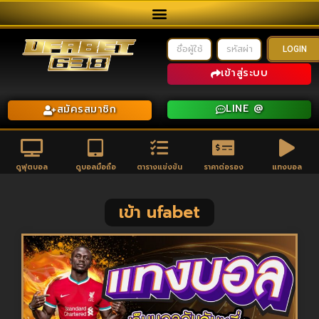
LOGIN
เข้าสู่ระบบ
LINE @
สมัครสมาชิก
ดูฟุตบอล
ดูบอลมือถือ
ตารางแข่งขัน
ราคาต่อรอง
แทงบอล
เข้า ufabet