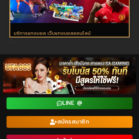
บริการแทงบอล เว็บแทงบอลออนไลน์
LINE @
สมัครสมาชิก