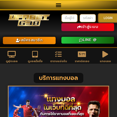
LOGIN
เข้าสู่ระบบ
LINE @
สมัครสมาชิก
ดูฟุตบอล
ดูบอลมือถือ
ตารางแข่งขัน
ราคาต่อรอง
แทงบอล
บริการแทงบอล