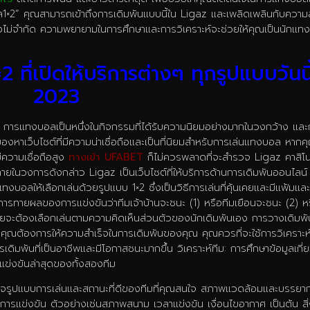
อล1×2” คุณสามารถเข้าถึงการเดิมพันแบบนี้ใน Ligaz และเพลิดเพลินกับความ
ไม่จำกัด ความพยายามในการศึกษาและการวิเคราะห์จะช่วยให้คุณเป็นนักแท
ที่เปิดให้บริการต่างๆ ทุกรูปแบบวันนี
2023
การแทงบอลเป็นหนึ่งในกิจกรรมที่ได้รับความนิยมอย่างมากในวงกว้าง และ
องหาเว็บไซต์ที่มีความน่าเชื่อถือและเป็นที่นิยมสำหรับการเล่นแทงบอล หากค
ีความเชื่อถือสูง
ทางเข้า UFABET
ก็ไม่ควรพลาดที่จะสำรวจ Ligaz คาสิโ
ลายในวงการดังกล่าว Ligaz เป็นเว็บไซต์ที่ให้บริการด้านการเดิมพันออนไลน์ ท
บอลให้เลือกเล่นด้วยรูปแบบ 1×2 ซึ่งเป็นวิธีการเล่นที่คุ้นเคยและมีแฟ้มแล
ำการทายผลของการแข่งขันว่าทีมเจ้าบ้านจะชนะ (1) หรือทีมเยือนจะชนะ (2) หร
โดยจะต้องเลือกเล่นตามความคิดเห็นส่วนตัวของนักเดิมพันเอง การวางเดิมพั
ากคุณต้องการให้ความสำเร็จในการเดิมพันของคุณ คุณควรที่จะใช้การวิเคราะห
เดิมพันที่เป็นอาชีพและมีโอกาสชนะมากขึ้น วิเคราะห์ทีม: การศึกษาข้อมูลเกี่
แข่งขันล่าสุดของทั้งสองทีม
อเข้าใจรูปแบบการเล่นและสถานะที่ดีของทีมที่คุณสนใจ สภาพแวดล้อมและบรรยา
ารแข่งขัน ตัวอย่างเช่นสภาพสนาม เวลาแข่งขัน เงื่อนไขอากาศ เป็นต้น สิ