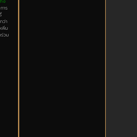
แทง
่ การ
์
กว่า
เพิ่ม
าร่วม