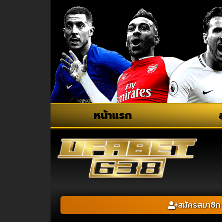
หน้าแรก
สมัครสมาชิก