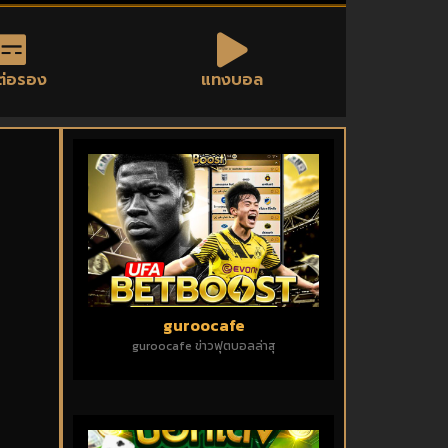
ต่อรอง
แทงบอล
guroocafe
guroocafe ข่าวฟุตบอลล่าสุ