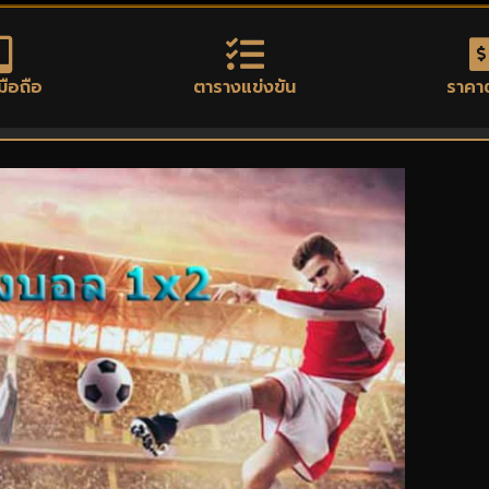
ือถือ
ตารางแข่งขัน
ราคา