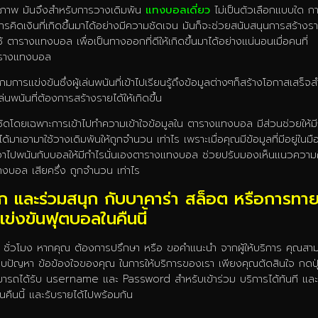
มีคุณภาพ มันจึงสำหรับการวางเดิมพัน
แทงบอลเดี่ยว
ไม่เป็นตัวเลือกแบบใด ก
ารคิดเงินที่เกิดขึ้นมาได้อย่างมีความชัดเจน มันก็จะช่วยสนับสนุนการสร้างรา
้ ตารางแทงบอล เพื่อเป็นทางออกที่ดีให้เกิดขึ้นมาได้อย่างแน่นอนเมื่อคนที่
 ตารางแทงบอล
มการแข่งขันซึ่งผู้เล่นพนันที่เข้าไปเรียนรู้ถึงข้อมูลต่างๆก็สร้างโอกาสเสร็จ
เล่นพนันที่ต้องการสร้างรายได้ให้เกิดขึ้น
นชัดโดยเฉพาะการเข้าไปทำความเข้าใจข้อมูลใน ตารางแทงบอล มีส่วนช่วยให้ม
ได้มาเอามาใช้วางเดิมพันให้ถูกจำนวน เท่าไร เพราะเมื่อคุณมีข้อมูลที่มีอยู่ในมื
่จะเอาไปพนันกับบอลให้มีกำไรนั่นเองตารางแทงบอล ช่วยปรับมองเห็นแนวความ
 แทงบอล เสียครึ่ง ถูกจำนวน เท่าไร
ชิก และร่วมสนุก กับบาคาร่า สล็อต หรือการทา
ข่งขันฟุตบอลในคืนนี้
 ชั่วโมง หากคุณ ต้องการปรึกษา หรือ ขอคำแนะนำ จากผู้ให้บริการ คุณสา
ตอบปัญหา ข้อข้องใจของคุณ ในการให้บริการของเรา เพียงคุณตัดสินใจ กดปุ
มารถได้รับ username และ Password สำหรับเข้าร่วม บริการได้ทันที และ
คืนนี้ และรับรายได้ไปพร้อมกัน