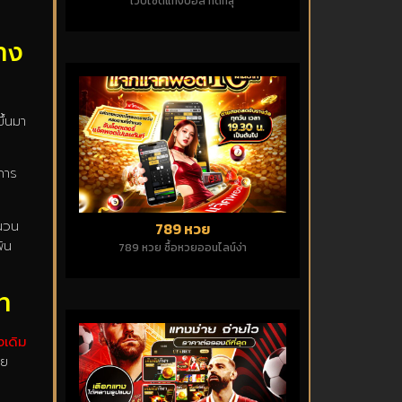
เว็บไซต์แทงบอล ที่ดีที่สุ
ทง
ึ้นมา
การ
ำนวน
789 หวย
พัน
789 หวย ซื้อหวยออนไลน์ง่า
ท
งเดิม
ีย