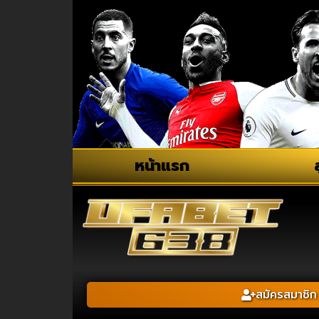
หน้าแรก
สมัครสมาชิก