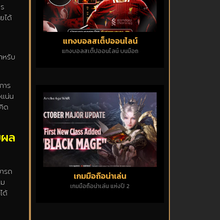
าร
ยได้
แทงบอลสเต็ปออนไลน์
แทงบอลสเต็ปออนไลน์ บนมือถ
สำหรับ
ีการ
อแน่น
คิด
ยผล
มารถ
เกมมือถือน่าเล่น
่ม
เกมมือถือน่าเล่น แห่งปี 2
ได้