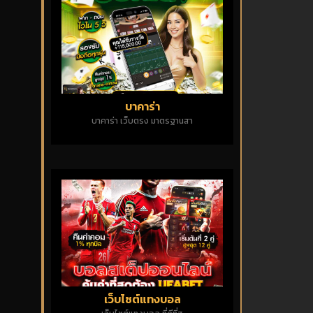
บาคาร่า
บาคาร่า เว็บตรง มาตรฐานสา
เว็บไซต์แทงบอล