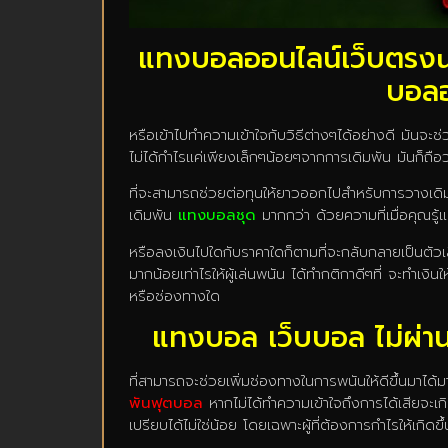
แทงบอลออนไลน์เว็บตรงuf
บอลอ
หรือเข้าไปทำความเข้าใจกับวิธีต่างๆได้อย่างดี มัน
ไม่ได้กำไรแค่เพียงเล็กๆน้อยๆจากการเดิมพัน มันก็ถือว่
ที่จะสามารถช่วยต่อทุนให้ยาวออกไปสำหรับการวางเดิม
เดิมพัน
แทงบอลชุด
มากกว่า ด้วยความที่เมื่อคุณรู้แ
หรือลงเงินไปใดกับราคาใดก็ตามที่จะกลับกลายเป็นตัวเ
มากน้อยเท่าไรให้ผู้เล่นพนัน ได้ทำกติกาดีๆที่ จะทำเงิน
หรือช่องทางใด
แทงบอล เว็บบอล ไม่ผ่าน
ที่สามารถจะช่วยเพิ่มช่องทางในการพนันให้ดีขึ้นมาได้ม
พันฟุตบอล
หากไม่ได้ทำความเข้าใจถึงการได้เสียจะเกิ
เปรียบได้ไม่ใช่น้อย โดยเฉพาะผู้ที่ต้องการกำไรให้เกิ