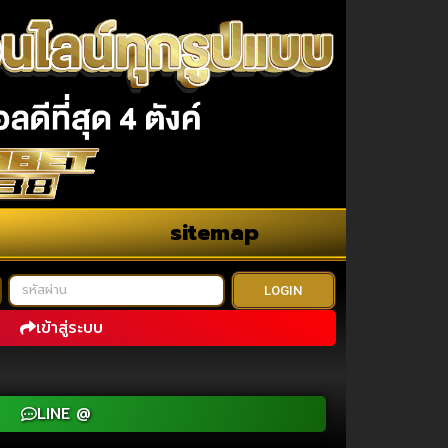
sitemap
LOGIN
เข้าสู่ระบบ
LINE @