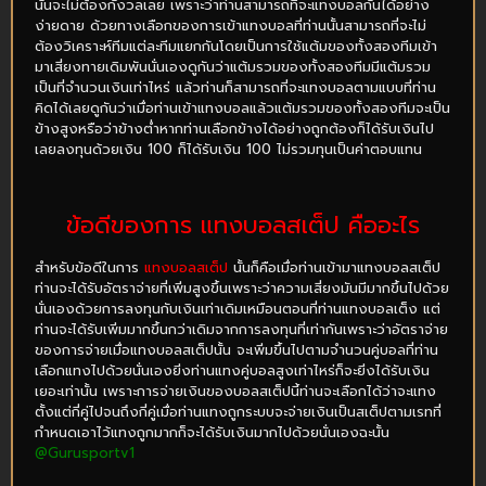
นั้นจะไม่ต้องกังวลเลย เพราะว่าท่านสามารถที่จะแทงบอลกันได้อย่าง
ง่ายดาย ด้วยทางเลือกของการเข้าแทงบอลที่ท่านนั้นสามารถที่จะไม่
ต้องวิเคราะห์ทีมแต่ละทีมแยกกันโดยเป็นการใช้แต้มของทั้งสองทีมเข้า
มาเสี่ยงทายเดิมพันนั่นเองดูกันว่าแต้มรวมของทั้งสองทีมมีแต้มรวม
เป็นที่จำนวนเงินเท่าไหร่ แล้วท่านก็สามารถที่จะแทงบอลตามแบบที่ท่าน
คิดได้เลยดูกันว่าเมื่อท่านเข้าแทงบอลแล้วแต้มรวมของทั้งสองทีมจะเป็น
ข้างสูงหรือว่าข้างต่ำหากท่านเลือกข้างได้อย่างถูกต้องก็ได้รับเงินไป
เลยลงทุนด้วยเงิน 100 ก็ได้รับเงิน 100 ไม่รวมทุนเป็นค่าตอบแทน
ข้อดีของการ แทงบอลสเต็ป คืออะไร
สำหรับข้อดีในการ
แทงบอลสเต็ป
นั้นก็คือเมื่อท่านเข้ามาแทงบอลสเต็ป
ท่านจะได้รับอัตราจ่ายที่เพิ่มสูงขึ้นเพราะว่าความเสี่ยงมันมีมากขึ้นไปด้วย
นั่นเองด้วยการลงทุนกับเงินเท่าเดิมเหมือนตอนที่ท่านแทงบอลเต็ง แต่
ท่านจะได้รับเพิ่มมากขึ้นกว่าเดิมจากการลงทุนที่เท่ากันเพราะว่าอัตราจ่าย
ของการจ่ายเมื่อแทงบอลสเต็ปนั้น จะเพิ่มขึ้นไปตามจำนวนคู่บอลที่ท่าน
เลือกแทงไปด้วยนั่นเองยิ่งท่านแทงคู่บอลสูงเท่าไหร่ก็จะยิ่งได้รับเงิน
เยอะเท่านั้น เพราะการจ่ายเงินของบอลสเต็ปนี้ท่านจะเลือกได้ว่าจะแทง
ตั้งแต่กี่คู่ไปจนถึงกี่คู่เมื่อท่านแทงถูกระบบจะจ่ายเงินเป็นสเต็ปตามเรทที่
กำหนดเอาไว้แทงถูกมากก็จะได้รับเงินมากไปด้วยนั่นเองฉะนั้น
@Gurusportv1