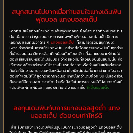
สนุกสนานไม่ยากเมื่อท่านสนใจแทงเดิมพัน
ฟุตบอล
แทงบอลสเต็ป
หากท่านสนใจที่จะเข้าแทงเดิมพันฟุตบอลออนไลน์สามารถที่จะสนุกสนาน
กัน เนื่องจากว่ารูปแบบของการแทงพนันฟุตบอลออนไลน์นั้นเป็นทาง
เลือกเข้าเล่นที่ไม่ว่าใคร ๆ
แทงบอลสเต็ป
ก็สามารถร่วมสนุกกันได้
เพราะว่ากติกาในการเข้าแทงพนัน อย่างยิ่งโดยการแทงพนันนั้นทุกท่าน
ที่เข้าร่วมเล่นจะมีทางเลือกที่เหมือนกันด้วยกติกาที่ออกแบบมาให้ท่านไม่
ต้องเสียเปรียบหรือได้เปรียบระหว่างสองทีมที่ลงแข่งขันในสนามนั่น คือ
เรื่องของอัตราต่อรองไม่ว่าจะเป็นเรทต่อรองหรือว่าจะเป็นแต้มต่อรอง
ทีมใดที่มีความสามารถเหนือเหนือกว่าก็จะมีแต้มต่อที่มากกว่าเท่ากับว่าจะ
ต้องทำแต้มให้ได้สูงกว่าอีกข้างเยอะมากขึ้นกว่าเดิมจึงจะชนะนั่นเองส่วน
ทีมรองที่มีความสามารถต่ำกว่าหรือปัจจัยในการเอาชนะได้น้อยกว่าก็จะมี
แต้มเพิ่มให้ทำให้มีโอกาสชนะอีกทีมได้ง่ายมากขึ้น
ทีเด็ดบอลเต็ง
ลงทุนเดิมพันกับการแทงบอลสูงต่ำ แทง
บอลสเต็ป ด้วยงบเท่าไหร่ดี
สำหรับการเข้าแทงเดิมพันในรูปแบบการแทงบอลสูงต่ำ แทงบอลสเต็ป
ไม่ว่าท่านจะมีงบเท่าไหร่ก็สามารถเริ่มต้นแทงกันได้เพราะขั้นต่ำของการ