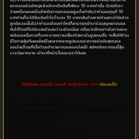
แทงบอลส่วนใหญ่แล้วมักจะเริ่มต้นที่เพียง 10 บาทเท่านั้น ด้วยอัตรา
จ่ายหนึ่งตอนหนึ่งสำหรับการแทงบอลสูงต่ำเท่ากับว่าท่านลงทุนที่ 10
บาทท่านก็จะได้รับเงินกำไรจำนวน 10 บาทกลับบ้านหากท่านแทงได้อย่าง
ถูกต้องฉะนั้นไม่ว่าท่านจะมีงบเท่าไหร่ก็สามารถเข้ามาร่วมสนุกแทงบอล
กันได้โดยที่ไม่ต้องสนใจเลยว่าจะมีงบน้อย หรือมากอีกอย่างในการแทง
พนันบอลนั้นควรที่จะกระจายความเสี่ยงไปแทงในรูปแบบอื่น ๆเพื่อให้ท่าน
มีโอกาสลุ้นกับผลลัพธ์ในหลากหลายรูปแบบของการแข่งขันฟุตบอล
ออนไลน์โดยที่เมื่อท่านเข้ามาแทงบอลออนไลน์มี สมัครกับเราตอนนี้ลุ้น
รางวัลมากมาย เข้ามาที่หน้าเว็บของเราได้เลย
ทีเด็ดบอล รวดเร็ว แม่นยำ รับรู้ก่อนใคร >>>
เซียนสเต็ป
https://www.bolgradskaya22.com/
https://www.masalaraja.com/
https://www.dmtheme.com/
https://www.ufabet638.com/
www.spr-v-msk.com/
https://www.elektrotehnickifakultet.com/
www.zippysharedl.site/
www.rxsykf.com/