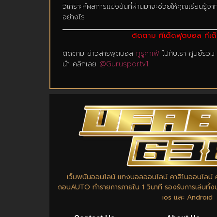
วิเคราะห์ผลการแข่งขันที่ผ่านมาจะช่วยให้คุณเรียนรู
อย่างไร
ติดตาม ทีเด็ดฟุตบอล ทีเ
ติดตาม ข่าวสารฟุตบอล
กูรูคาเฟ่
ไปกับเรา ศูนย์รว
นำ คลิกเลย
@Gurusportv1
เว็บพนันออนไลน์ แทงบอลออนไลน์ คาสิโนออนไลน์ ค
ถอนAUTO ทำรายการภายใน 1 วินาที รองรับการเล่นทั้ง
ios และ Android