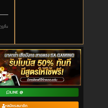
ูชั้น
LINE @
สมัครสมาชิก