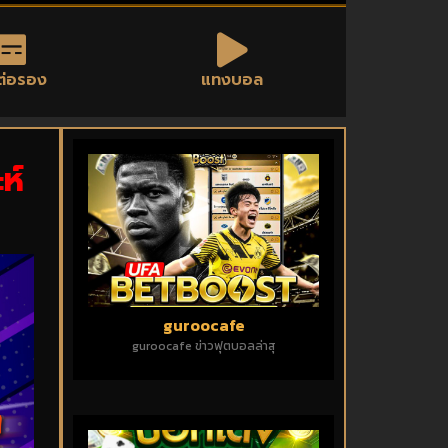
ต่อรอง
แทงบอล
ห์
guroocafe
guroocafe ข่าวฟุตบอลล่าสุ