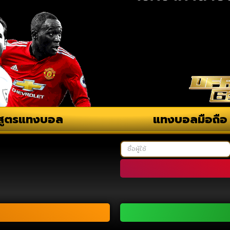
สูตรแทงบอล
แทงบอลมือถือ