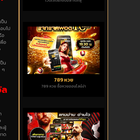
เว็บไซต์แทงบอล ที่ดีที่สุ
เป็น
ะกอบไป
รือ
พื่อ
ง
่
ป็น
ง ๆ
789 หวย
ัล
789 หวย ซื้อหวยออนไลน์ง่า
า
จ
ผู้
ำคาด