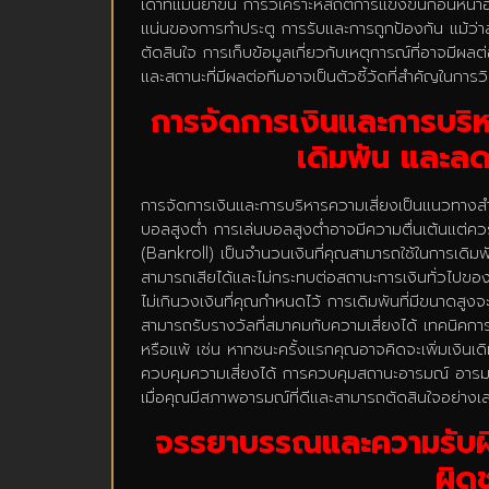
เดาที่แม่นยำขึ้น การวิเคราะห์สถิติการแข่งขันก่อนหน
แน่นของการทำประตู การรับและการถูกป้องกัน แม้ว่า
ตัดสินใจ การเก็บข้อมูลเกี่ยวกับเหตุการณ์ที่อาจมีผลต
และสถานะที่มีผลต่อทีมอาจเป็นตัวชี้วัดที่สำคัญในการว
การจัดการเงินและการบริห
เดิมพัน และลด
การจัดการเงินและการบริหารความเสี่ยงเป็นแนวทางสำ
บอลสูงต่ำ การเล่นบอลสูงต่ำอาจมีความตื่นเต้นแต่
(Bankroll) เป็นจำนวนเงินที่คุณสามารถใช้ในการเดิมพ
สามารถเสียได้และไม่กระทบต่อสถานะการเงินทั่วไปข
ไม่เกินวงเงินที่คุณกำหนดไว้ การเดิมพันที่มีขนาดสูงจ
สามารถรับรางวัลที่สมาคมกับความเสี่ยงได้ เทคนิคกา
หรือแพ้ เช่น หากชนะครั้งแรกคุณอาจคิดจะเพิ่มเงินเ
ควบคุมความเสี่ยงได้ การควบคุมสถานะอารมณ์ อารมณ์
เมื่อคุณมีสภาพอารมณ์ที่ดีและสามารถตัดสินใจอย่างเ
จรรยาบรรณและความรับผิ
ผิด