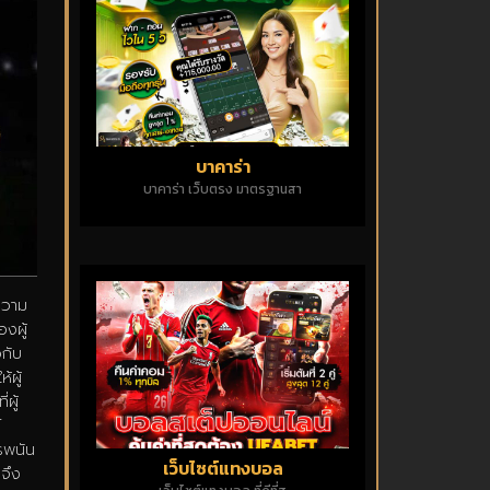
บาคาร่า
บาคาร่า เว็บตรง มาตรฐานสา
ความ
งผู้
วกับ
้ผู้
ผู้
์
ารพนัน
เว็บไซต์แทงบอล
จึง