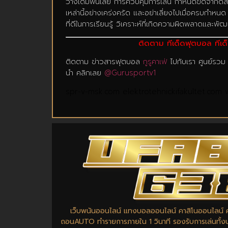
วางเดิมพันเลย การควบคุมการเล่น กำหนดขีดจำกัดสำ
เหล่านี้อย่างเคร่งครัด และอย่าเลี่ยงไปเมื่อครบกำห
ที่ดีในการเรียนรู้ วิเคราะห์ที่เกิดความผิดพลาดและพ
ติดตาม ทีเด็ดฟุตบอล ทีเ
ติดตาม ข่าวสารฟุตบอล
กูรูคาเฟ่
ไปกับเรา ศูนย์รว
นำ คลิกเลย
@Gurusportv1
spr-v-msk.com
elektrotehnickifakultet.com
เว็บพนันออนไลน์ แทงบอลออนไลน์ คาสิโนออนไลน์ ค
ถอนAUTO ทำรายการภายใน 1 วินาที รองรับการเล่นทั้ง