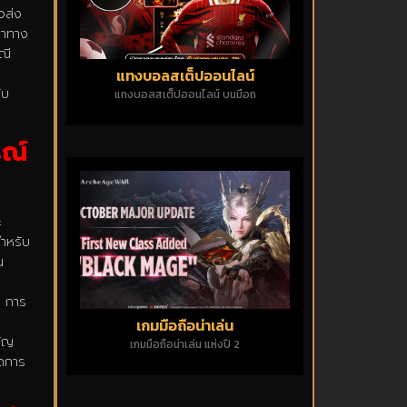
จส่ง
หาทาง
ณี
แทงบอลสเต็ปออนไลน์
ับ
แทงบอลสเต็ปออนไลน์ บนมือถ
รณ์
ะ
สำหรับ
น
ค การ
เกมมือถือน่าเล่น
คัญ
เกมมือถือน่าเล่น แห่งปี 2
าดการ