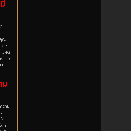
มี
ราะ
ร
คุณ
อย่าง
วามผิด
ลกระทบ
นใน
าม
ารความ
าร
ถึง
อไม่