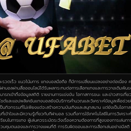
่ายและรวดเร็ว แนวโน้มการ แทงบอลมือถือ ก็มีการเปลี่ยนแปลงอย่างต่อเนื่อง 
ีฬาบอลผ่านสื่อออนไลน์ได้รับผลกระทบต่อการเลือกแทงและการวางเดิมพันขอ
่นสามารถเข้าถึงข้อมูลสถิติ รายงานการแข่งขัน โอกาสการชนะ และข่าวสารเกี่ย
ต์และแอปพลิเคชันแทงบอลยังมีบริการคำนวณและวิเคราะห์ข้อมูลเพื่อช่วยให
นกิจกรรมที่ไม่เพียงแต่จะสร้างความบันเทิงและสนุกสนาน แต่ยังเป็นโอกาสที่
่เข้าใจและมีความรู้เกี่ยวกับกีฬาบอล รวมถึงการใช้เทคโนโลยีในการวิเคราะห
ได้เปรียบในการแทง ผู้เล่นควรระมัดระวังเรื่องความต้องการที่สูงของการเล่นก
วบคุมตนเองและการวางแผนที่ดี การรับผิดชอบและการเลือกเล่นอย่างมีสติ 