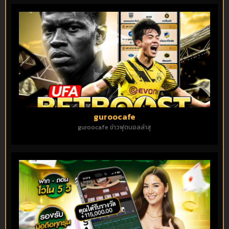
guroocafe
guroocafe ข่าวฟุตบอลล่าสุ