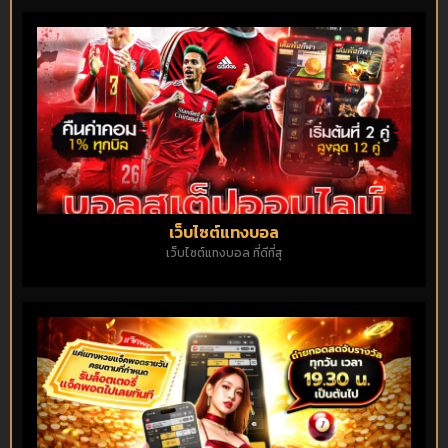
เว็บไซต์แทงบอล
เว็บไซต์แทงบอล ที่ดีที่สุ