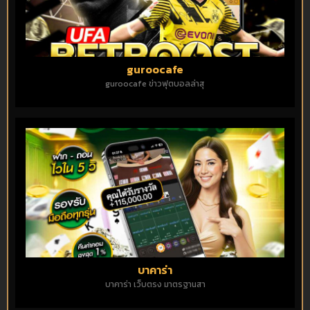
guroocafe
guroocafe ข่าวฟุตบอลล่าสุ
บาคาร่า
บาคาร่า เว็บตรง มาตรฐานสา