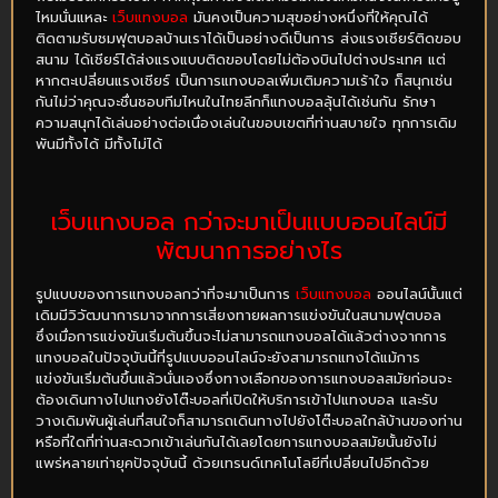
ไหมนั่นแหละ
เว็บแทงบอล
มันคงเป็นความสุขอย่างหนึ่งที่ให้คุณได้
ติดตามรับชมฟุตบอลบ้านเราได้เป็นอย่างดีเป็นการ ส่งแรงเชียร์ติดขอบ
สนาม ได้เชียร์ได้ส่งแรงแบบติดขอบโดยไม่ต้องบินไปต่างประเทศ แต่
หากตะเปลี่ยนแรงเชียร์ เป็นการแทงบอลเพิ่มเติมความเร้าใจ
ก็สนุกเช่น
กันไม่ว่าคุณจะชื่นชอบทีมไหนในไทยลีกก็แทงบอลลุ้นได้เช่นกัน
รักษา
ความสนุกได้เล่นอย่างต่อเนื่องเล่นในขอบเขตที่ท่านสบายใจ ทุกการเดิม
พันมีทั้งได้ มีทั้งไม่ได้
เว็บแทงบอล กว่าจะมาเป็นแบบออนไลน์มี
พัฒนาการอย่างไร
รูปแบบของการแทงบอลกว่าที่จะมาเป็นการ
เว็บแทงบอล
ออนไลน์นั้นแต่
เดิมมีวิวัฒนาการมาจากการเสี่ยงทายผลการแข่งขันในสนามฟุตบอล
ซึ่งเมื่อการแข่งขันเริ่มต้นขึ้นจะไม่สามารถแทงบอลได้แล้วต่างจากการ
แทงบอลในปัจจุบันนี้ที่รูปแบบออนไลน์จะยังสามารถแทงได้แม้การ
แข่งขันเริ่มต้นขึ้นแล้วนั่นเองซึ่งทางเลือกของการแทงบอลสมัยก่อนจะ
ต้องเดินทางไปแทงยังโต๊ะบอลที่เปิดให้บริการเข้าไปแทงบอล และรับ
วางเดิมพันผู้เล่นที่สนใจก็สามารถเดินทางไปยังโต๊ะบอลใกล้บ้านของท่าน
หรือที่ใดที่ท่านสะดวกเข้าเล่นกันได้เลยโดยการแทงบอลสมัยนั้นยังไม่
แพร่หลายเท่ายุคปัจจุบันนี้ ด้วยเทรนด์เทคโนโลยีที่เปลี่ยนไปอีกด้วย