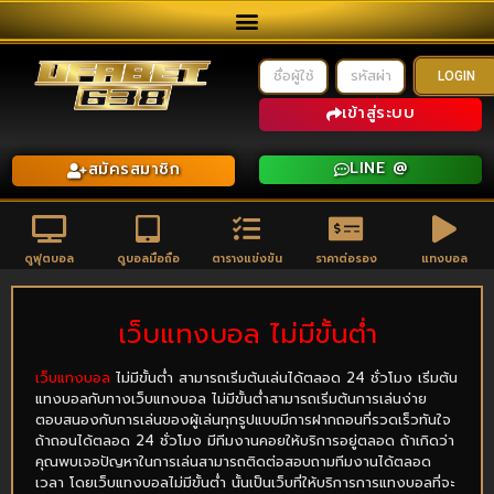
LOGIN
เข้าสู่ระบบ
LINE @
สมัครสมาชิก
ดูฟุตบอล
ดูบอลมือถือ
ตารางแข่งขัน
ราคาต่อรอง
แทงบอล
เว็บแทงบอล ไม่มีขั้นต่ำ
เว็บแทงบอล
ไม่มีขั้นต่ำ สามารถเริ่มต้นเล่นได้ตลอด 24 ชั่วโมง เริ่มต้น
แทงบอลกับทางเว็บแทงบอล ไม่มีขั้นต่ำสามารถเริ่มต้นการเล่นง่าย
ตอบสนองกับการเล่นของผู้เล่นทุกรูปแบบมีการฝากถอนที่รวดเร็วทันใจ
ถ้าถอนได้ตลอด 24 ชั่วโมง มีทีมงานคอยให้บริการอยู่ตลอด ถ้าเกิดว่า
คุณพบเจอปัญหาในการเล่นสามารถติดต่อสอบถามทีมงานได้ตลอด
เวลา โดยเว็บแทงบอลไม่มีขั้นต่ำ นั้นเป็นเว็บที่ให้บริการการแทงบอลที่จะ