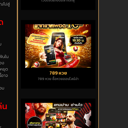
เว็บไซต์แทงบอล ที่ดีที่สุ
ไปสู่
ด
ม
พันใน
ของ
 หยุด
789 หวย
ี้อาจ
789 หวย ซื้อหวยออนไลน์ง่า
ทอม
่น