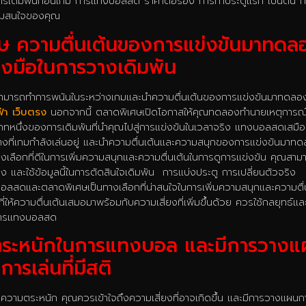
ย การเดิมพันก่อนเกม การแทงบอลสด ราคาต่อรอง การทำประตูแรก เป็นต้น ก
วามสนใจของคุณ
 ความตื่นเต้นของการแข่งขันมาทดล
่องมือในการวางเดิมพัน
ามารถทำการพนันในระหว่างเกมและนำความตื่นเต้นของการแข่งขันมาทดลอง
่า
เว็บตรง
นอกจากนี้ ตลาดพิเศษเปิดโอกาสให้คุณทดลองทำนายเหตุการณ
เภทหนึ่งของการเดิมพันที่นำคุณไปสู่การแข่งขันในเวลาจริง แทงบอลสดเสมื
่างที่เกมกำลังเล่นอยู่ และนำความตื่นเต้นและความสนุกของการแข่งขันมาท
งเลือกที่ดีในการเพิ่มความสนุกและความตื่นเต้นในการดูการแข่งขัน คุณสาม
ง และใช้ข้อมูลนี้ในการตัดสินใจเดิมพัน การแบ่งประตู การเปลี่ยนตัวจริง
สดและตลาดพิเศษเป็นทางเลือกที่น่าสนใจในการเพิ่มความสนุกและความตื่
ให้ความตื่นเต้นเสมอมาพร้อมกับความเสี่ยงที่เพิ่มขึ้นด้วย ควรใช้กลยุทธ์แ
และการแทงบอลสด
ระหนักในการแทงบอล และมีการวางแ
การเล่นที่มีสติ
วามตระหนัก คุณควรเข้าใจถึงความเสี่ยงที่อาจเกิดขึ้น และมีการวางแผนก