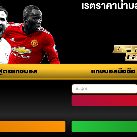
สูตรแทงบอล
แทงบอลมือถือ