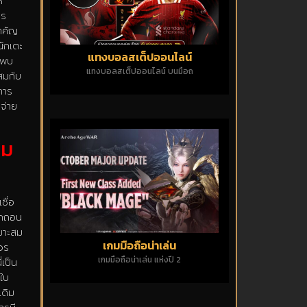
์
าร
สำคัญ
ักเตะ
แทงบอลสเต็ปออนไลน์
ารพบ
แทงบอลสเต็ปออนไลน์ บนมือถ
สมกับ
การ
จ่าย
าม
ชื่อ
ากถอน
หมาะสม
เกมมือถือน่าเล่น
วร
เกมมือถือน่าเล่น แห่งปี 2
เป็น
าใบ
เดิม