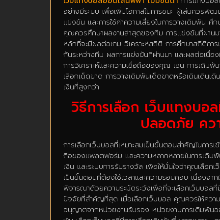
เว็บแทงบอลออนไลน์ฟีฟ่า ไม่มีขั้นต่ำ
การแทงบอลไม่
อย่างมีระบบ เพื่อเพิ่มโอกาสในการชนะ ผู้เล่นควรพัฒ
แข่งขัน และการใช้ค่าความเสี่ยงในการวางเดิมพัน ศึก
คุณควรศึกษาผลงานล่าสุดของทีม การแข่งขันที่ผ่านม
หลักที่จะมีผลต่อเกม วิเคราะห์สถิติ การศึกษาสถิติการแ
กันระหว่างทีม ผลการแข่งขันที่ผ่านมา และผลต่อเนื่อ
การวิเคราะห์และความเชื่อถือของคุณ เช่น การเดิมพ
เลือกเด็ดขาด การวางเดิมพันเด็ดขาดหรือเดินเดินเดิน
เงินที่สูงกว่า
วิธีการเลือก เว็บแทงบอลท
ปลอดภัย ควา
การเลือกเว็บบอลที่เหมาะสมเป็นขั้นตอนสำคัญในการเ
ถือของแพลตฟอร์ม และความหลากหลายในการเดิมพัน
เงิน และระบบการรับรางวัล เพื่อให้มั่นใจว่าคุณเลื
เป็นขั้นตอนที่ต้องใช้เวลาและความรอบคอบ เนื่องจ
พิจารณาด้วยความระมัดระวังเพื่อที่จะเลือกเว็บบอล
ปัจจัยที่สำคัญที่สุด เมื่อเลือกเว็บบอล คุณควรให้ค
อนุญาตจากหน่วยงานรับรอง หน่วยงานการเดิมพันออน