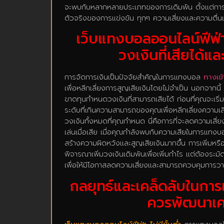
จะพบกับหลากหลายประเภทของการเดิมพัน ตั้งแต่การท
ตัวจริงของการแข่งขัน ทุกๆ ความเสี่ยงและความตื่
เว็บแทงบอลออนไลน์ฟีฟ
วงเงินที่เสียได้
การจัดการเงินเป็นปัจจัยสำคัญในการแทงบอล
ทางเข
เพื่อหลีกเลี่ยงการสูญเสียเงินโดยไม่จำเป็น นอกจากน
ขาดทุนกำหนดวงเงินที่สามารถเสียได้ ก่อนที่คุณจะเร
ระดับที่เกินความสามารถของคุณเพื่อหลีกเลี่ยงความเสี
วงเงินทั้งหมดที่คุณกำหนด นี่คือการที่จะลดความเสี่
เล่นเมื่อเสีย เมื่อคุณกำลังพบกับความเสียในการแทงบอล
สร้างความผิดหวังและสูญเสียเงินมากขึ้น การเพิ่มหร
พิจารณาเพิ่มวงเงินเดิมพันเพื่อเพิ่มกำไร แต่ต้องระม
เพื่อให้มีโอกาสลดความเสี่ยงและสามารถควบคุมการวาง
กลยุทธ์และเคล็ดลับในการแ
ควรพัฒนาเครื