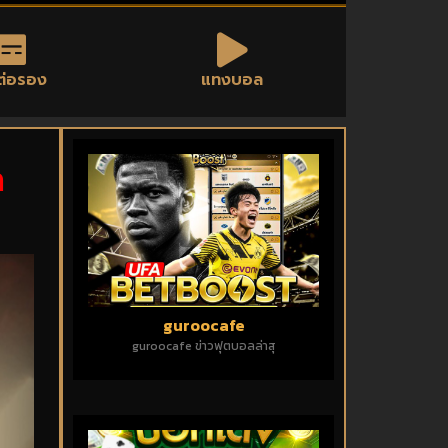
ต่อรอง
แทงบอล
า
guroocafe
guroocafe ข่าวฟุตบอลล่าสุ