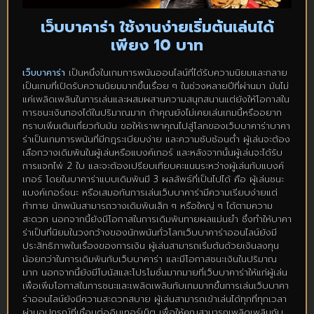
เว็บบาคาร่า
ใช้งานง่ายเริ่มต้นเล่นได้
เพียง 10 บาท
เว็บบาคาร่า
เป็นหนึ่งในเกมการพนันออนไลน์ที่ได้รับความนิยมและกลาย
เป็นเกมที่เปิดรับความนิยมมากขึ้นเรื่อย ๆ ในช่วงหลายปีที่ผ่านมา มันไม่
แค่เพลิดเพลินในการเล่นและผสมผสานความสนุกสนานแต่ยังให้โอกาสใน
การชนะเงินทองได้ในปริมาณมาก ถ้าคุณยังไม่เคยเล่นเกมนี้หรืออยาก
ทราบเพิ่มเติมเกี่ยวกับมัน ขอให้เราพาคุณไปสู่โลกของเว็บบาคาร่าบาคา
ร่าเป็นเกมการพนันที่มีกฎระเบียบง่าย และความซับซ้อนต่ำ ผู้เล่นจะต้อง
เลือกวางเดิมพันในผู้เล่นหรือแบงค์เกอร์ และหลังจากนั้นผู้เล่นจะได้รับ
การแจกไพ่ 2 ใบ และจะต้องเปรียบเทียบคะแนนระหว่างผู้เล่นกับแบงค์
เกอร์ โดยในบาคาร่าแบบเดิมพันมี 3 ผลลัพธ์ที่เป็นไปได้ คือ ผู้เล่นชนะ
แบงค์เกอร์ชนะ หรือเสมอกันการเล่นเว็บบาคาร่ามีความเรียบง่ายแต่
ท้าทาย นักพนันสามารถวางเดิมพันเล็ก ๆ หรือใหญ่ ๆ ได้ตามความ
สะดวก นอกจากนี้ยังมีโอกาสในการเดิมพันทายผลแม่นยำ ซึ่งทำให้บาคา
ร่าเป็นที่นิยมในวงกว้างของนักพนันทั่วโลกเว็บบาคาร่าออนไลน์ยังมี
ประสิทธิภาพในเรื่องของการเงิน ผู้เล่นสามารถเริ่มต้นด้วยเงินลงทุน
น้อยกว่าในการเดิมพันกับเว็บบาคาร่า และมีโอกาสชนะเงินในปริมาณ
มาก นอกจากนี้ยังมีโบนัสและโปรโมชั่นมากมายที่เว็บบาคาร่าให้แก่ผู้เล่น
เพื่อเพิ่มโอกาสในการชนะและเพลิดเพลินกับเกมมากขึ้นการเล่นเว็บบาคา
ร่าออนไลน์ยังมีความสะดวกสบาย ผู้เล่นสามารถเข้าเล่นได้ทุกที่ทุกเวลา
ผ่านอุปกรณ์ที่เชื่อมต่ออินเทอร์เน็ต เพื่อให้คุณสามารถเพลิดเพลินกับ