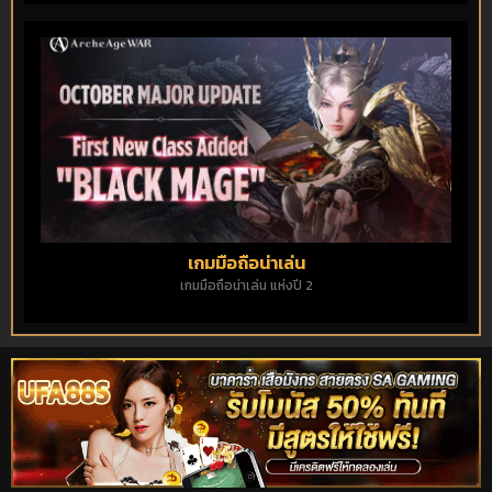
เกมมือถือน่าเล่น
เกมมือถือน่าเล่น แห่งปี 2