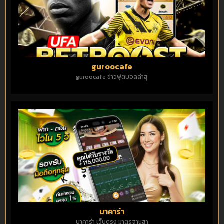
guroocafe
guroocafe ข่าวฟุตบอลล่าสุ
บาคาร่า
บาคาร่า เว็บตรง มาตรฐานสา