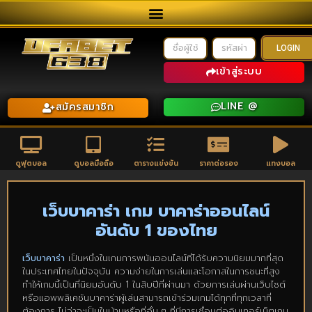
LOGIN
เข้าสู่ระบบ
LINE @
สมัครสมาชิก
ดูฟุตบอล
ดูบอลมือถือ
ตารางแข่งขัน
ราคาต่อรอง
แทงบอล
เว็บบาคาร่า เกม บาคาร่าออนไลน์
อันดับ 1 ของไทย
เว็บบาคาร่า
เป็นหนึ่งในเกมการพนันออนไลน์ที่ได้รับความนิยมมากที่สุด
ในประเทศไทยในปัจจุบัน ความง่ายในการเล่นและโอกาสในการชนะที่สูง
ทำให้เกมนี้เป็นที่นิยมอันดับ 1 ในสิบปีที่ผ่านมา ด้วยการเล่นผ่านเว็บไซต์
หรือแอพพลิเคชันบาคาร่าผู้เล่นสามารถเข้าร่วมเกมได้ทุกที่ทุกเวลาที่
ต้องการ ไม่ว่าจะเป็นในบ้านหรือที่อื่น ๆ ที่มีการเชื่อมต่ออินเทอร์เน็ตเกม