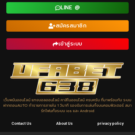
LINE @
สมัครสมาชิก
เข้าสู่ระบบ
เว็บพนันออนไลน์ แทงบอลออนไลน์ คาสิโนออนไลน์ ครบครัน ที่มาพร้อมกับ ระบบ
ฝากถอนAUTO ทำรายการภายใน 1 วินาที รองรับการเล่นทั้งบนคอมพิวเตอร์ สมา
ร์ทโฟนทั้งระบบ ios และ Android
Contact Us
About Us
privacy policy