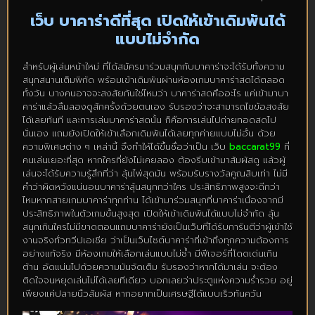
เว็บ บาคาร่าดีที่สุด
เปิดให้เข้าเดิมพันได้
แบบไม่จำกัด
สำหรับผู้เล่นหน้าใหม่ ที่ได้สมัครมาร่วมสนุกกับบาคาร่าจะได้รับทั้งความ
สนุกสนานเต็มพิกัด พร้อมเข้าเดิมพันผ่านห้องเกมบาคาร่าสดได้ตลอด
ทั้งวัน บางคนอาจจะสงสัยกันใช่ไหมว่า บาคาร่าสดคืออะไร แค่เข้ามาบา
คาร่าแล้วลิ้มลองดูสักครั้งด้วยตนเอง รับรองว่าจะสามารถไขข้อสงสัย
ได้เลยทันที และการเล่นบาคาร่าสดนั้น ก็คือการเล่นไปถ่ายทอดสดไป
นั่นเอง แถมยังเปิดให้เข้าเลือกเดิมพันได้เลยทุกค่ายแบบไม่อั้น ด้วย
ความพิเศษต่าง ๆ เหล่านี้ จึงทำให้ได้ขึ้นชื่อว่าเป็น เว็บ
baccarat99
ที่
คนเล่นเยอะที่สุด หากใครที่ยังไม่เคยลอง ต้องรีบเข้ามาสัมผัสดู แล้วผู้
เล่นจะได้รับความรู้สึกที่ว่า ลุ้นไพ่สุดมัน พร้อมรับรางวัลคูณสิบเท่า ไม่มี
คำว่าผิดหวังแน่นอนบาคาร่าลุ้นสนุกกว่าใคร ประสิทธิภาพสูงจะดีกว่า
ไหมหากสายเกมบาคาร่าทุกท่าน ได้เข้ามาร่วมสนุกที่บาคาร่าเนื่องจากมี
ประสิทธิภาพในตัวเกมขั้นสูงสุด เปิดให้เข้าเดิมพันได้แบบไม่จำกัด ลุ้น
สนุกเกินใครไม่มีขาดตอนแถมบาคาร่ายังเป็นเว็บที่ได้รับการันตีว่าผู้เข้าใช้
งานจริงทั่วทวีปเอเชีย ว่าเป็นเว็บไซต์บาคาร่าที่เข้าถึงทุกความต้องการ
อย่างแท้จริง มีห้องเกมให้เลือกเล่นแบบไม่ซ้ำ มีฟีเจอร์ที่โดดเด่นเกิน
ต้าน อัดแน่นไปด้วยความมันจัดเต็ม รับรองว่าหากได้มาเล่น จะต้อง
ติดใจจนหยุดเล่นไม่ได้เลยทีเดียว บอกเลยว่าประตูแห่งความร่ำรวย อยู่
เพียงแค่ปลายนิ้วสัมผัส หากอยากเป็นเศรษฐีได้แบบเร็วทันควัน