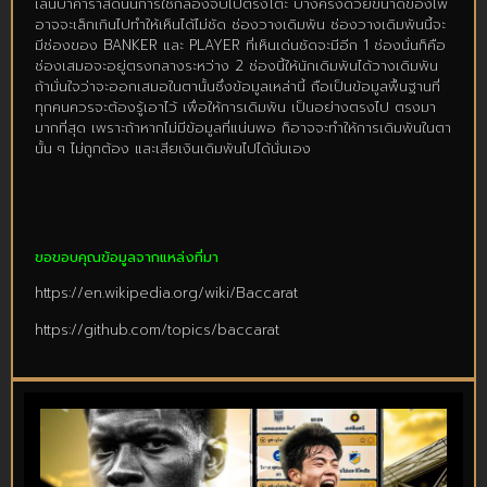
เล่นบาคาร่าสดนั้นการใช้กล้องจับไปตรงโต๊ะ บางครั้งด้วยขนาดของไพ่
อาจจะเล็กเกินไปทำให้เห็นได้ไม่ชัด ช่องวางเดิมพัน ช่องวางเดิมพันนี้จะ
มีช่องของ BANKER และ PLAYER ที่เห็นเด่นชัดจะมีอีก 1 ช่องนั่นก็คือ
ช่องเสมอจะอยู่ตรงกลางระหว่าง 2 ช่องนี้ให้นักเดิมพันได้วางเดิมพัน
ถ้ามั่นใจว่าจะออกเสมอในตานั้นซึ่งข้อมูลเหล่านี้ ถือเป็นข้อมูลพื้นฐานที่
ทุกคนควรจะต้องรู้เอาไว้ เพื่อให้การเดิมพัน เป็นอย่างตรงไป ตรงมา
มากที่สุด เพราะถ้าหากไม่มีข้อมูลที่แน่นพอ ก็อาจจะทำให้การเดิมพันในตา
นั้น ๆ ไม่ถูกต้อง และเสียเงินเดิมพันไปได้นั่นเอง
ขอขอบคุณข้อมูลจากแหล่งที่มา
https://en.wikipedia.org/wiki/Baccarat
https://github.com/topics/baccarat