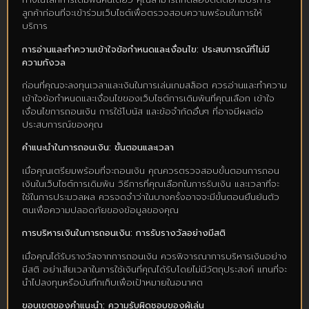
ลูกค้าก่อนที่จะเข้าร่วมเว็บไซต์เพื่อตรวจสอบความพร้อมในการให้
บริการ
การอ่านและทำความเข้าใจข้อกำหนดและเงื่อนไข: ประสบการณ์ที่ไม่มี
ความกังวล
ก่อนที่คุณจะลงทุนเวลาและเงินในการเล่นเกมสล็อต ควรอ่านและทำความ
เข้าใจข้อกำหนดและเงื่อนไขของเว็บไซต์การเดิมพันที่คุณเลือก เข้าใจ
เงื่อนไขการถอนเงิน การใช้โบนัส และข้อจำกัดอื่นๆ ที่อาจมีผลต่อ
ประสบการณ์ของคุณ
คำแนะนำในการถอนเงิน: ขั้นตอนและเวลา
เมื่อคุณเตรียมพร้อมที่จะถอนเงิน คุณควรตรวจสอบขั้นตอนการถอน
เงินในเว็บไซต์การเดิมพัน วิธีการที่คุณเลือกในการรับเงิน และเวลาที่จะ
ใช้ในการประมวลผล ควรจดจำว่าในบางครั้งอาจจะมีขั้นตอนยืนยันตัว
ตนเพื่อความปลอดภัยของข้อมูลของคุณ
การบริหารเงินในการถอนเงิน: การรับรางวัลอย่างมีสติ
เมื่อคุณได้รับรางวัลจากการถอนเงิน ควรพิจารณาการบริหารเงินอย่าง
มีสติ อย่าเสียเวลาในการใช้เงินที่คุณได้รับโดยไม่มีวัตถุประสงค์ แทนที่จะ
นำไปลงทุนหรือบันทึกเก็บเพื่อเป้าหมายในอนาคต
ขอบเขตของคำแนะนำ: ความรับผิดชอบของผู้เล่น