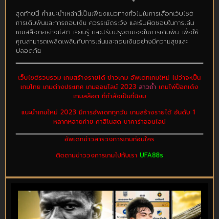
สุดท้ายนี้ คำแนะนำเหล่านี้เป็นเพียงแนวทางทั่วไปในการเลือกเว็บไซต์
การเดิมพันและการถอนเงิน ควรระมัดระวัง และรับผิดชอบในการเล่น
เกมสล็อตอย่างมีสติ เรียนรู้ และปรับปรุงตนเองในการเดิมพัน เพื่อให้
คุณสามารถเพลิดเพลินกับการเล่นและถอนเงินอย่างมีความสุขและ
ปลอดภัย
เว็บไซต์รวบรวม เกมสร้างรายได้ ข่าวเกม อัพเดทเกมใหม่ ไม่ว่าจะเป็น
เกมไทย เกมต่างประเทศ เกมออนไลน์ 2023
สาวถ้ำ
เกมไพ่ป๊อกเด้ง
เกมสล็อต ที่กำลังเป็นที่นิยม
แนะนำเกมใหม่ 2023 มีการอัพเดททุกวัน เกมสร้างรายได้ อันดับ 1
หลากหลายค่าย คาสิโนสด บาคาร่าออนไลน์
อัพเดทข่าวสารวงการเกมก่อนใคร
ติดตามข่าววงการเกมไปกับเรา
UFA88s