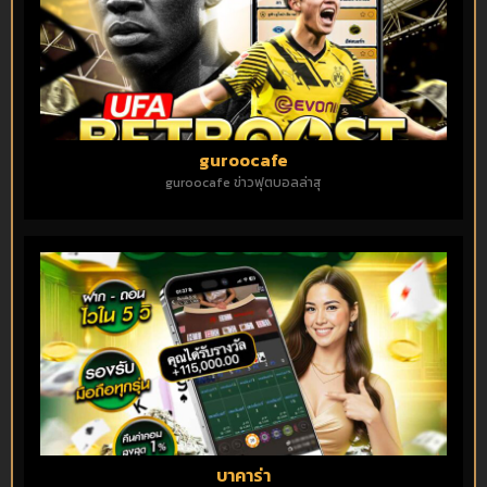
guroocafe
guroocafe ข่าวฟุตบอลล่าสุ
บาคาร่า