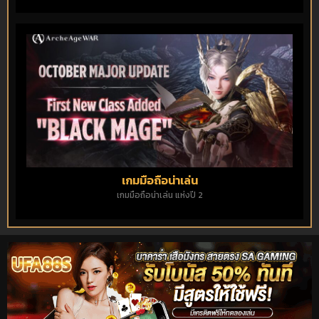
เกมมือถือน่าเล่น
เกมมือถือน่าเล่น แห่งปี 2