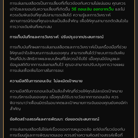
การเล่นเกมสล็อตเป็นการเสี่ยงที่เกี่ยวข้องกับความไม่แน่นอน คุณควร
เข้าใจและยอมรับความเสี่ยงที่เกิดขึ้น
วิธี ถอนเงิน ออกจากเว็บ
และไม่
ควรเดิมพันเงินที่คุณไม่สามารถเสียได้ ความรู้และการวิเคราะห์
สถานการณ์ก่อนที่คุณจะเล่นเป็นสิ่งสำคัญ เพื่อให้คุณสามารถตัดสินใจใน
การวางเดิมพันที่เหมาะสม
การเก็บบันทึกและการวิเคราะห์: ปรับปรุงจากประสบการณ์
การเก็บบันทึกผลการเล่นเกมสล็อตและการวิเคราะห์เป็นเครื่องมือที่ช่วย
ให้คุณเข้าใจลักษณะการเล่นของคุณ สามารถเห็นได้ว่าแบบการเดิมพัน
ไหนที่มีประสิทธิภาพและแบบไหนที่ไม่ควรนำไปใช้ เมื่อคุณมีข้อมูลและ
ข้อมูลสถิติจากการเล่นเกมเก็บไว้ คุณจะสามารถปรับปรุงการวางแผน
การเล่นเพื่อเพิ่มโอกาสในการชนะ
ความมีสติในการถอนเงิน: ไม่ละเมิดเป้าหมาย
ความมีสติในการถอนเงินเป็นสิ่งสำคัญที่ช่วยให้คุณไม่ละเมิดเป้าหมาย
การบริหารเงินของคุณ เมื่อคุณได้รับรางวัลจากการถอนเงิน ควร
พิจารณาว่าเพื่อนมิตรในอนาคตและเป้าหมายการเงินของคุณยังคงมีค่า
สำคัญ
ข้อคิดสร้างสรรค์และการพัฒนา: ต่อยอดประสบการณ์
การเล่นเกมสล็อตไม่ใช่แค่เรื่องของการหมุนวงล้อ แต่ยังเกี่ยวข้องกับ
การเรียนรู้และการพัฒนาตนเอง ควรสร้างความคิดสร้างสรรค์เพื่อที่