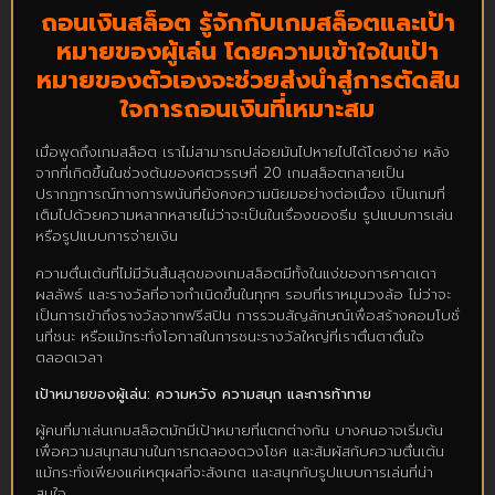
ถอนเงินสล็อต รู้จักกับเกมสล็อตและเป้า
หมายของผู้เล่น โดยความเข้าใจในเป้า
หมายของตัวเองจะช่วยส่งนำสู่การตัดสิน
ใจการถอนเงินที่เหมาะสม
เมื่อพูดถึงเกมสล็อต เราไม่สามารถปล่อยมันไปหายไปได้โดยง่าย หลัง
จากที่เกิดขึ้นในช่วงต้นของศตวรรษที่ 20 เกมสล็อตกลายเป็น
ปรากฏการณ์ทางการพนันที่ยังคงความนิยมอย่างต่อเนื่อง เป็นเกมที่
เต็มไปด้วยความหลากหลายไม่ว่าจะเป็นในเรื่องของธีม รูปแบบการเล่น
หรือรูปแบบการจ่ายเงิน
ความตื่นเต้นที่ไม่มีวันสิ้นสุดของเกมสล็อตมีทั้งในแง่ของการคาดเดา
ผลลัพธ์ และรางวัลที่อาจกำเนิดขึ้นในทุกๆ รอบที่เราหมุนวงล้อ ไม่ว่าจะ
เป็นการเข้าถึงรางวัลจากฟรีสปิน การรวมสัญลักษณ์เพื่อสร้างคอมโบชั่
นที่ชนะ หรือแม้กระทั่งโอกาสในการชนะรางวัลใหญ่ที่เราตื่นตาตื่นใจ
ตลอดเวลา
เป้าหมายของผู้เล่น: ความหวัง ความสนุก และการท้าทาย
ผู้คนที่มาเล่นเกมสล็อตมักมีเป้าหมายที่แตกต่างกัน บางคนอาจเริ่มต้น
เพื่อความสนุกสนานในการทดลองดวงโชค และสัมผัสกับความตื่นเต้น
แม้กระทั่งเพียงแค่เหตุผลที่จะสังเกต และสนุกกับรูปแบบการเล่นที่น่า
สนใจ.