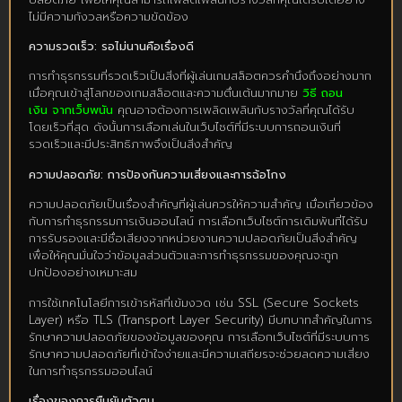
ไม่มีความกังวลหรือความขัดข้อง
ความรวดเร็ว: รอไม่นานคือเรื่องดี
การทำธุรกรรมที่รวดเร็วเป็นสิ่งที่ผู้เล่นเกมสล็อตควรคำนึงถึงอย่างมาก
เมื่อคุณเข้าสู่โลกของเกมสล็อตและความตื่นเต้นมากมาย
วิธี ถอน
เงิน
จากเว็บพนัน
คุณอาจต้องการเพลิดเพลินกับรางวัลที่คุณได้รับ
โดยเร็วที่สุด ดังนั้นการเลือกเล่นในเว็บไซต์ที่มีระบบการถอนเงินที่
รวดเร็วและมีประสิทธิภาพจึงเป็นสิ่งสำคัญ
ความปลอดภัย: การป้องกันความเสี่ยงและการฉ้อโกง
ความปลอดภัยเป็นเรื่องสำคัญที่ผู้เล่นควรให้ความสำคัญ เมื่อเกี่ยวข้อง
กับการทำธุรกรรมการเงินออนไลน์ การเลือกเว็บไซต์การเดิมพันที่ได้รับ
การรับรองและมีชื่อเสียงจากหน่วยงานความปลอดภัยเป็นสิ่งสำคัญ
เพื่อให้คุณมั่นใจว่าข้อมูลส่วนตัวและการทำธุรกรรมของคุณจะถูก
ปกป้องอย่างเหมาะสม
การใช้เทคโนโลยีการเข้ารหัสที่เข้มงวด เช่น SSL (Secure Sockets
Layer) หรือ TLS (Transport Layer Security) มีบทบาทสำคัญในการ
รักษาความปลอดภัยของข้อมูลของคุณ การเลือกเว็บไซต์ที่มีระบบการ
รักษาความปลอดภัยที่เข้าใจง่ายและมีความเสถียรจะช่วยลดความเสี่ยง
ในการทำธุรกรรมออนไลน์
เรื่องของการยืนยันตัวตน