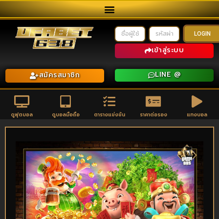
LOGIN
เข้าสู่ระบบ
LINE @
สมัครสมาชิก
ดูฟุตบอล
ดูบอลมือถือ
ตารางแข่งขัน
ราคาต่อรอง
แทงบอล