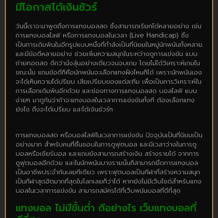
มีโอกาสได้เงินชัวร์
วันนี้เราจะมาพูดถึงการแทงบอลสด ซึ่งสามารถเรียกได้หลายอย่าง เช่น
การแทงบอลไลฟ์ หรือการแทงบอลในเวลา (Live Handicap) ซึ่ง
เป็นการเดิมพันในอีกรูปแบบหนึ่งที่กำลังเป็นที่นิยมในหมู่นักพนันทั้งหลาย
และมีข้อดีหลายอย่าง ช่วยเพิ่มความสนุกในระหว่างดูการแข่งขัน แบบ
ถ่ายทอดสด ดีกว่านั่งลุ้นอย่างเดียวจนจบเกม โดยไม่ได้วิเคราะห์เกมใน
ขณะนั้น แถมข้อดีก็คือนักพนันจะเลือกแทงฝั่งไหนก็ได้ เพราะนักพนันเอง
จะได้เห็นความได้ปรียบ เสียเปรียบของแต่ละทีม เพื่อเป็นการวิเคราะห์ใน
การเลือกเดิมพันอีกด้วย และช่องทางการแทงบอลสด บอลไลฟ์ แบบ
ง่ายๆ มาดูกันว่าถ้าจะแทงบอลในเวลาการแข่งขันทั้งที ต้องเลือกแทง
ยังไง ถึงจะได้เปรียบ และได้เงินชัวร์ๆ
การแทงบอลสด หรือบอลไลฟ์ในเวลาการแข่งขัน ปัจจุบันเป็นที่นิยมเป็น
อย่างมาก สำหรับคนที่ชื่นชอบในการดูฟุตบอล และมีเวลาว่างในการดู
บอลหรือเชียร์บอล และแถมยังสามารถสร้างเงิน สร้างรายได้ จากการ
ดูฟุตบอลอีกด้วย และในนักพนันบางรายนั้นก็สามารถยึดการแทงบอล
เป็นอาชีพประจำกันเลยทีเดียว เพราะฟุตบอลเป็นกีฬาที่สร้างความสนุก
เป็นกีฬาสุดฮิตมากที่สุดในโลกเลยก็ว่าได้ หากยังไม่มีเว็บไซต์สำหรับแทง
บอลในเวลาการแข่งขัน สามารถสมัครได้ที่เว็บพนันบอลที่ดีที่สุด
แทงบอล ไม่มีขั้นต่ำ ดีอย่างไร เว็บแทงบอลที่