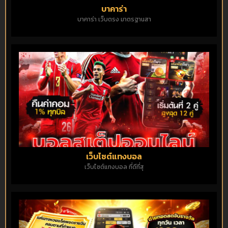
บาคาร่า
บาคาร่า เว็บตรง มาตรฐานสา
เว็บไซต์แทงบอล
เว็บไซต์แทงบอล ที่ดีที่สุ