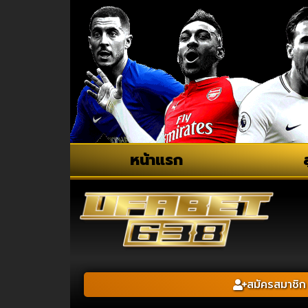
หน้าแรก
สมัครสมาชิก