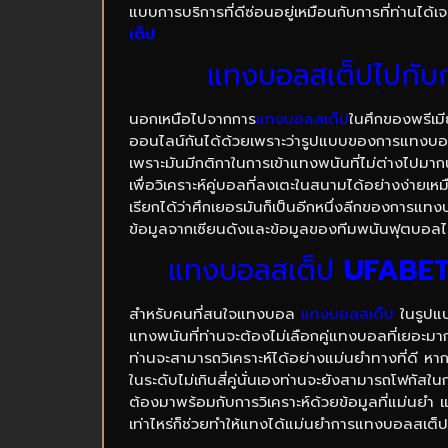
แบบการบริการที่ดีซ่อนอยู่เหมือนกับการที่ท่านได้เจอ
เต็ป
แทงบอลสเต็ปไปกับกา
นอกเหนือไปจากการ
แทงบอลสเต็ป
ในศึกของพรีเมี
ออนไลน์กันได้ด้วยเพราะว่ารูปแบบของการแทงบอลใ
เพราะมันมีกติกาในการเข้าแทงพนันที่ไม่ต่างไปมากนั
เพื่อวิเคราะห์คู่บอลที่ลงเตะในสนามได้อย่างง่ายเ
เรียกได้ว่าศึกเยอรมันก็เป็นอีกหนึ่งลีกของการแทงบ
ข้อมูลจากเซียนดังและข้อมูลของทีมพนันฟุตบอลไ
แทงบอลสเต็ป
UFABE
สำหรับคนที่สนใจแทงบอล
แทงบอลสเต็ป
ในรูปแบ
แทงพนันที่ท่านจะต้องไม่เลือกคู่แทงบอลที่เยอะมากเกิ
ท่านจะสามารถวิเคราะห์ได้อย่างแม่นยำทางที่ดี หาก
ในระดับไม่เกินสี่คู่นั่นเองท่านจะยังสามารถโฟกัส
ต้องมาพร้อมกับการวิเคราะห์ด้วยข้อมูลที่แม่นยำ แ
เท่าไหร่ก็ช่วยทำให้แทงได้แม่นยำการแทงบอลสเต็ปจ