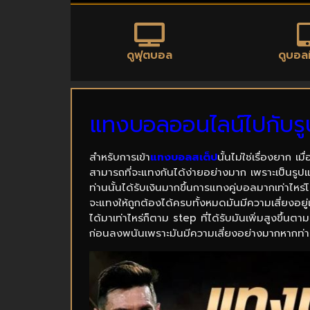
ดูฟุตบอล
ดูบอลม
แทงบอลออนไลน์ไปกับร
สำหรับการเข้า
แทงบอลสเต็ป
นั้นไม่ใช่เรื่องยาก 
สามารถที่จะแทงกันได้ง่ายอย่างมาก เพราะเป็นรูปแบ
ท่านนั้นได้รับเงินมากขึ้นการแทงคู่บอลมากเท่าไหร่
จะแทงให้ถูกต้องได้ครบทั้งหมดมันมีความเสี่ยงอยู่
ได้มาเท่าไหร่ก็ตาม
step
ที่ได้รับมันเพิ่มสูงขึ้
ก่อนลงพนันเพราะมันมีความเสี่ยงอย่างมากหากท่า