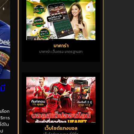
บาคาร่า
บาคาร่า เว็บตรง มาตรฐานสา
มี
เลือก
ริการ
ี่ดีใน
เว็บไซต์แทงบอล
ูป