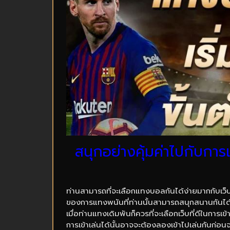
สนุกอย่างคุ้มค่าไปกับการ
ท่านสามารถที่จะเลือกแทงบอลกันได้ง่ายมากกับเว็บ
ของการแทงพนันที่ท่านนั้นสามารถสนุกสนานกันได้
เมื่อท่านแทงเดิมพันก็ควรที่จะเลือกเว็บที่ดีในการเข้า
การเข้าเล่นได้นั้นอาจจะต้องลองเข้าไปเล่นกันก่อน