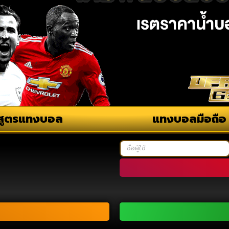
สูตรแทงบอล
แทงบอลมือถือ